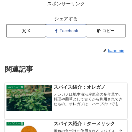
スポンサーリンク
シェアする
X
Facebook
コピー
kanri-nin
関連記事
スパイス紹介：オレガノ
スパイス一覧
オレガノは地中海沿岸原産の多年草で、
料理や薬草として古くから利用されてき
たもの。オレガノは、ハーブの中でも特
に香りが強いことで知られている。ツン
とするような刺激的な香りで、柑橘系の
香りや、甘さの中に若干の苦味を含んだ
香り。また、オレガノの香...
スパイス紹介：ターメリック
スパイス一覧
黄色の色づけに使用されるスパイス。ク