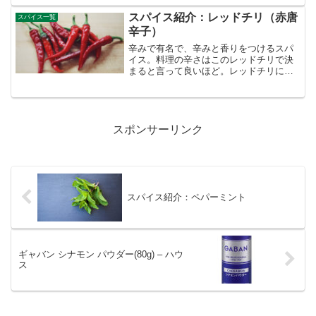
スパイス紹介：レッドチリ（赤唐
スパイス一覧
辛子）
辛みで有名で、辛みと香りをつけるスパ
イス。料理の辛さはこのレッドチリで決
まると言って良いほど。レッドチリには
色や形が異なる様々な種類があり、種類
によって辛みや香りが異なる。別名：赤
唐辛子原産地域：南米科目：ナス科部
位：果実（成熟果実）
スポンサーリンク
スパイス紹介：ペパーミント
ギャバン シナモン パウダー(80g) – ハウ
ス