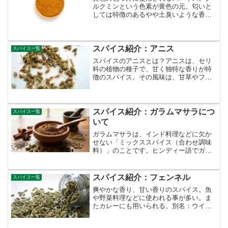
ルクミンという色素が黄色の元。匂いと
しては特徴のあるやや土臭いような香
り。非加熱だと苦みを感じるが、加熱す
ると苦みが抑えられる、別名：秋ウコン
turmeric原産地域：熱帯アジア科目：ショ
ウガ科部位：根茎
スパイス紹介：アニス
スパイス一覧
スパイスのアニスとは？アニスは、セリ
科の植物の種子で、甘く独特な香りが特
徴のスパイス。その風味は、甘草やフェ
ンネルに似ているが、より繊細でフロー
ラルなニュアンスを持っている。古来よ
り薬用としても利用されてきた歴史があ
る。現代では主に料理の香...
スパイス紹介：ガラムマサラにつ
スパイス一覧
いて
ガラムマサラは、インド料理などに欠か
せない「ミックススパイス（合わせ調味
料）」のことです。ヒンディー語でガラ
ムは「暑い（熱い）」、マサラは「混ぜ
合わせたもの」を意味します。＜ガラム
マサラの特徴＞決まったレシピがない: 日
スパイス紹介：フェンネル
スパイス一覧
本の「七味唐辛子」や...
爽やかな香り、甘い香りのスパイス。魚
や野菜料理などに使われる事が多い。ま
たカレーにも用いられる。別名：ウイキ
ョウ原産地域：地中海科目：セリ科部
位：種