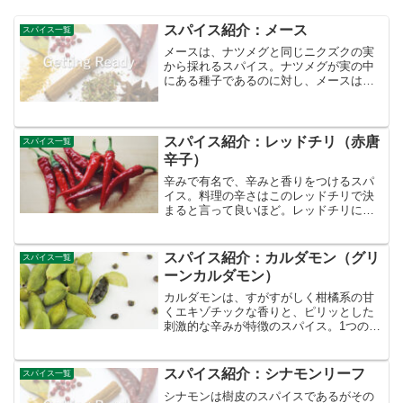
スパイス紹介：メース
スパイス一覧
メースは、ナツメグと同じニクズクの実
から採れるスパイス。ナツメグが実の中
にある種子であるのに対し、メースは種
子を包んでいる網目状の赤い仮種皮（か
しゅひ）を乾燥させたものであるのが違
い。ナツメグと同様に独特の甘い香りと
スパイシーな風味を持って...
スパイス紹介：レッドチリ（赤唐
スパイス一覧
辛子）
辛みで有名で、辛みと香りをつけるスパ
イス。料理の辛さはこのレッドチリで決
まると言って良いほど。レッドチリには
色や形が異なる様々な種類があり、種類
によって辛みや香りが異なる。別名：赤
唐辛子原産地域：南米科目：ナス科部
スパイス紹介：カルダモン（グリ
スパイス一覧
位：果実（成熟果実）
ーンカルダモン）
カルダモンは、すがすがしく柑橘系の甘
くエキゾチックな香りと、ピリッとした
刺激的な辛みが特徴のスパイス。1つのさ
やの中に黒い種が10粒程度入っており、
この種が強い香りをもつ。その上品な香
りから世界中で「スパイスの女王」や
スパイス紹介：シナモンリーフ
スパイス一覧
「香りの王様」とも呼ば...
シナモンは樹皮のスパイスであるがその