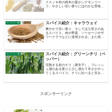
クスノキ科の樹木の葉がシナモンリー
フ。やさしい甘い香りにほのかな苦味や
渋みのスパイス。焦げないぐらいに油で
炒めて香りを出し、そのまま煮こむ使用
方法が多い。ローリエと混同される事が
多いが（どちらもベイリーフ...
スパイス紹介：キャラウェイ
スパイス一覧
爽やかで甘い香り、そしてほろ苦さのあ
るスパイス。肉や野菜、ソーセージやザ
ワークラウなどに使用される。また焼き
上げると芳しい香りがするので、ケー
キ、クッキー、パンなどにも利用され
る。別名：ヒメウイキョウ（姫茴香）原
産地域：西アジア、ヨーロッパ...
スパイス紹介：グリーンチリ（ペ
スパイス一覧
ッパー）
完熟する前のチリ（唐辛子）。フレッシ
ュ感のある香りと少し遅れて辛さがやっ
てくるスパイス。チリに比べると甘みも
ある。種が多いと辛味が強くなると言わ
れている。生のままサラダにしたり、カ
レーや炒め物にも使われる。別名：青唐
辛子原産地域：南米科目：...
スポンサーリンク