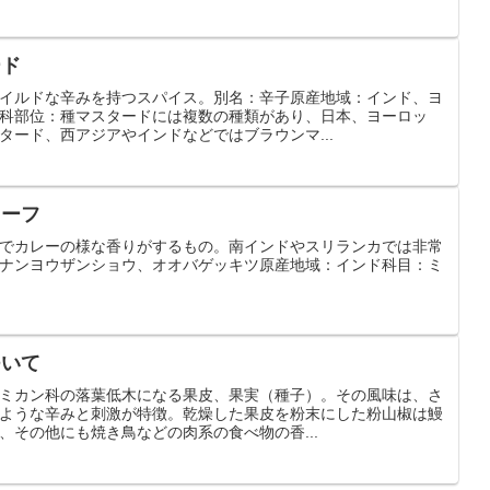
ード
イルドな辛みを持つスパイス。別名：辛子原産地域：インド、ヨ
科部位：種マスタードには複数の種類があり、日本、ヨーロッ
タード、西アジアやインドなどではブラウンマ...
リーフ
でカレーの様な香りがするもの。南インドやスリランカでは非常
ナンヨウザンショウ、オオバゲッキツ原産地域：インド科目：ミ
ついて
ミカン科の落葉低木になる果皮、果実（種子）。その風味は、さ
ような辛みと刺激が特徴。乾燥した果皮を粉末にした粉山椒は鰻
、その他にも焼き鳥などの肉系の食べ物の香...