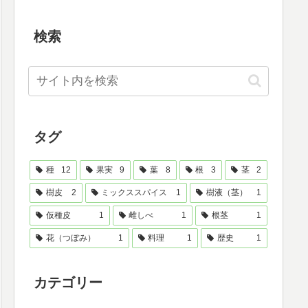
検索
タグ
種
12
果実
9
葉
8
根
3
茎
2
樹皮
2
ミックススパイス
1
樹液（茎）
1
仮種皮
1
雌しべ
1
根茎
1
花（つぼみ）
1
料理
1
歴史
1
カテゴリー