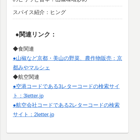
スパイス紹介：ヒング
●関連リンク：
◆食関連
●山椒など京都・美山の野菜、農作物販売：京
都みやマルシェ
◆航空関連
●空港コードである3レターコードの検索サイ
ト：3letter.jp
●航空会社コードである2レターコードの検索
サイト：2letter.jp