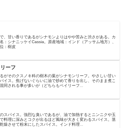
で、甘い香りであるがシナモンよりはやや苦みと渋さがある。カ
名：シナニッケイCassia。原産地域：インド（アッサム地方）、
位：樹皮
ンリーフ
るがそのクスノキ科の樹木の葉がシナモンリーフ。やさしい甘い
パイス。焦げないぐらいに油で炒めて香りを出し、そのまま煮こ
混同される事が多いが（どちらもベイリーフ...
のスパイス。強烈な臭いであるが、油で加熱するとニンニクや玉
で料理に深みとコクが出るほど風味が大きく変わるスパイス。茎
乾燥させて粉末にしたスパイス。インド料理...