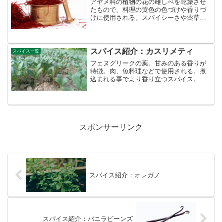
アヤメ科の植物の花の雌しべを乾燥させ
たもので、料理の黄色の色づけや香りづ
けに使用される。スパイシーさや薬草の
ようほろ苦い香り、そして甘みを感じる
芳香なのスパイス。一本の花から限られ
た雌しべしか取れず、またそれを手摘み
する必要があり、非常に高...
スパイス紹介：カスリメティ
スパイス一覧
フェヌグリークの葉。甘みのある香りが
特徴。肉、魚料理などで使用される。煮
込まれる事でより香り立つスパイス。別
名：フェヌグリークリーフ原産地域：中
近東、アフリカ、インド 科目：マメ科部
位：葉
スポンサーリンク
スパイス紹介：オレガノ
スパイス紹介：バニラビーンズ