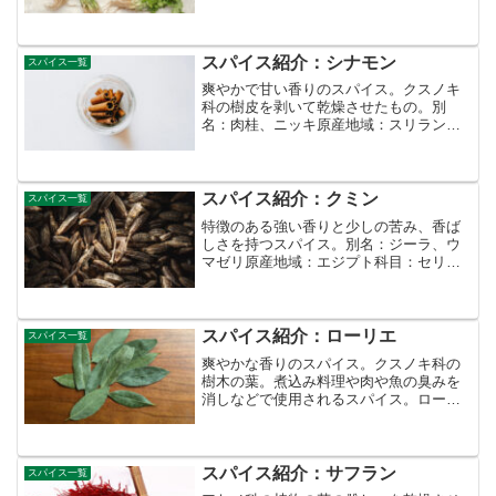
ア）など科目：セリ科部位：種（シー
ド）コリアンダーとパクチーは植物とし
ては同じです。葉や茎はハーブや葉野菜
として使用されます。種子は...
スパイス紹介：シナモン
スパイス一覧
爽やかで甘い香りのスパイス。クスノキ
科の樹皮を剥いて乾燥させたもの。別
名：肉桂、ニッキ原産地域：スリランカ
科目：クスノキ科部位：樹皮
スパイス紹介：クミン
スパイス一覧
特徴のある強い香りと少しの苦み、香ば
しさを持つスパイス。別名：ジーラ、ウ
マゼリ原産地域：エジプト科目：セリ科
部位：種⇒クミンの製品（商品）を見る
＜関連するレシピ＞
スパイス紹介：ローリエ
スパイス一覧
爽やかな香りのスパイス。クスノキ科の
樹木の葉。煮込み料理や肉や魚の臭みを
消しなどで使用されるスパイス。ローリ
エはフランス語のlaurierより。別名：ロー
レル（英語）、ベイリーフ、月桂葉原産
地域：ヨーロッパ、西アジア科目：クス
ノキ科部位：葉
スパイス紹介：サフラン
スパイス一覧