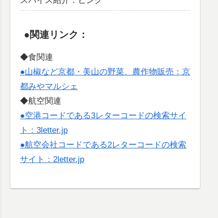
スパイス紹介：ヒング
●関連リンク：
◆食関連
●山椒など京都・美山の野菜、農作物販売：京
都みやマルシェ
◆航空関連
●空港コードである3レターコードの検索サイ
ト：3letter.jp
●航空会社コードである2レターコードの検索
サイト：2letter.jp