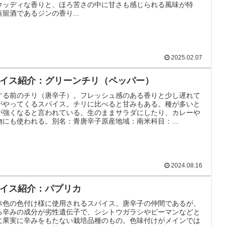
ウッディな香りと、ほろ苦さの中に甘さも感じられる風味が特
留酒であるジンの香り...
2025.02.07
イス紹介：グリーンチリ（ペッパー）
する前のチリ（唐辛子）。フレッシュ感のある香りと少し遅れて
がやってくるスパイス。チリに比べると甘みもある。種が多いと
が強くなると言われている。生のままサラダにしたり、カレーや
物にも使われる。別名：青唐辛子原産地域：南米科目：...
2024.08.16
イス紹介：パプリカ
赤色の色付け様に使用されるスパイス。唐辛子の仲間であるが、
る辛みの成分が劣性遺伝子で、シシトウガラシやピーマンなどと
に果実に辛みをもたない栽培品種のもの。色味付けがメインでは