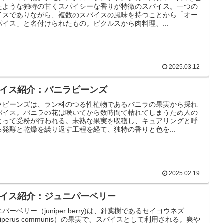
たような独特の甘くスパイシーな香りが特徴のスパイス。一つの
イスでありながら、複数のスパイスの風味を持つことから「オー
パイス」と名付けられたもの。ピクルスから肉料理、...
2025.03.12
イス紹介：バニラビーンズ
ラビーンズは、ラン科のつる性植物であるバニラの果実から採れ
パイス。バニラの花は咲いてから数時間で枯れてしまうため人の
よって受粉が行われる。未熟な果実を収穫し、キュアリングと呼
る発酵と乾燥を繰り返す工程を経て、独特の香りと色を...
2025.02.19
イス紹介：ジュニパーベリー
パーベリー（juniper berry)は、針葉樹であるセイヨウネズ
niperus communis）の果実で、スパイスとして利用される。爽や