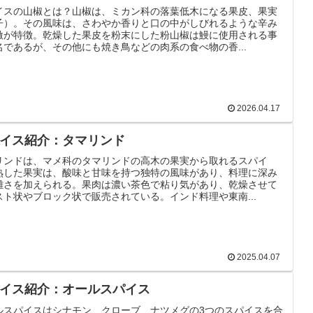
イスの山椒とは？山椒は、ミカン科の落葉低木になる果皮、果実
子）。その風味は、さわやか香りと口の中がしびれるような辛み
激が特徴。乾燥した果皮を粉末にした粉山椒は鰻に使用される事
名であるが、その他にも焼き鳥などの肉系の食べ物の香...
2026.04.17
イス紹介：タマリンド
リンドは、マメ科のタマリンドの高木の果実から取れるスパイ
熟した果実は、酸味と甘味を持つ独特の風味があり、料理に深み
雑さを加えられる。果肉は濃い茶色で粘り気があり、乾燥させて
スト状やブロック状で販売されている。インド料理や東南...
2025.04.07
イス紹介：オールスパイス
ルスパイスはシナモン、クローブ、ナツメグの3つのスパイスを合