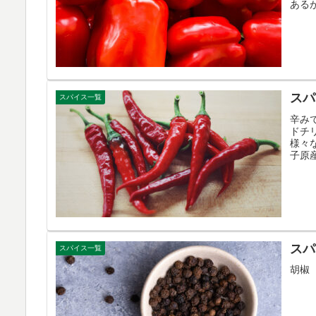
ある
スパ
スパイス一覧
辛み
ドチ
様々
子原
スパ
スパイス一覧
胡椒