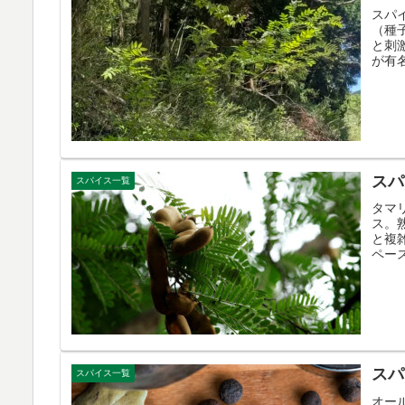
スパ
（種
と刺
が有
スパ
スパイス一覧
タマ
ス。
と複
ペー
スパ
スパイス一覧
オー