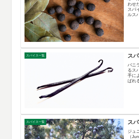
わせ
スパ
ルス
スパ
スパイス一覧
バニ
るス
手に
ばれ
スパ
スパイス一覧
ジュニ
（Ju