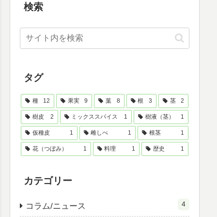
検索
タグ
種
12
果実
9
葉
8
根
3
茎
2
樹皮
2
ミックススパイス
1
樹液（茎）
1
仮種皮
1
雌しべ
1
根茎
1
花（つぼみ）
1
料理
1
歴史
1
カテゴリー
4
コラム/ニュース