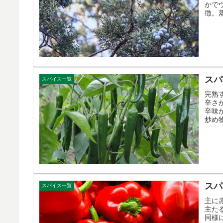
かで
徴。蒸
スパ
スパイス一覧
完熟
辛さ
辛味
炒め
スパ
スパイス一覧
主に
主た
同様