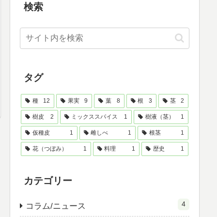
検索
タグ
種
12
果実
9
葉
8
根
3
茎
2
樹皮
2
ミックススパイス
1
樹液（茎）
1
仮種皮
1
雌しべ
1
根茎
1
花（つぼみ）
1
料理
1
歴史
1
カテゴリー
4
コラム/ニュース