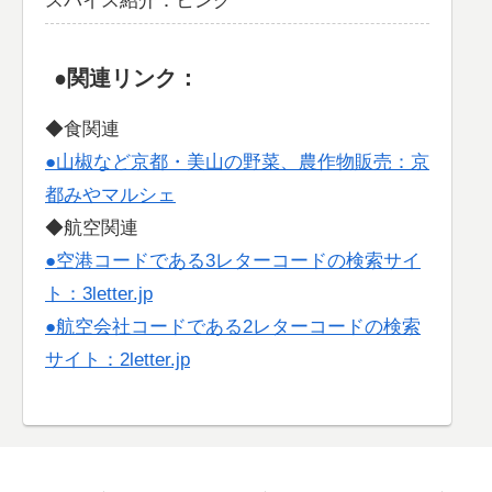
スパイス紹介：ヒング
●関連リンク：
◆食関連
●山椒など京都・美山の野菜、農作物販売：京
都みやマルシェ
◆航空関連
●空港コードである3レターコードの検索サイ
ト：3letter.jp
●航空会社コードである2レターコードの検索
サイト：2letter.jp