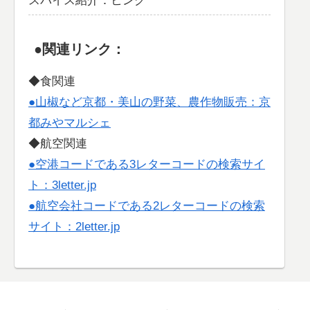
スパイス紹介：ヒング
●関連リンク：
◆食関連
●山椒など京都・美山の野菜、農作物販売：京
都みやマルシェ
◆航空関連
●空港コードである3レターコードの検索サイ
ト：3letter.jp
●航空会社コードである2レターコードの検索
サイト：2letter.jp