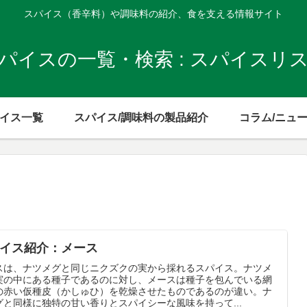
スパイス（香辛料）や調味料の紹介、食を支える情報サイト
パイスの一覧・検索 : スパイスリ
イス一覧
スパイス/調味料の製品紹介
コラム/ニュ
イス紹介：メース
スは、ナツメグと同じニクズクの実から採れるスパイス。ナツメ
実の中にある種子であるのに対し、メースは種子を包んでいる網
の赤い仮種皮（かしゅひ）を乾燥させたものであるのが違い。ナ
グと同様に独特の甘い香りとスパイシーな風味を持って...