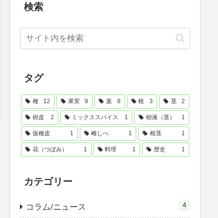
検索
タグ
種
12
果実
9
葉
8
根
3
茎
2
樹皮
2
ミックススパイス
1
樹液（茎）
1
仮種皮
1
雌しべ
1
根茎
1
花（つぼみ）
1
料理
1
歴史
1
カテゴリー
4
コラム/ニュース