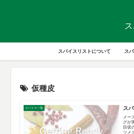
ス
スパイスリストについて
スパ
仮種皮
スパ
スパイス一覧
メー
グが
目状
ツメ