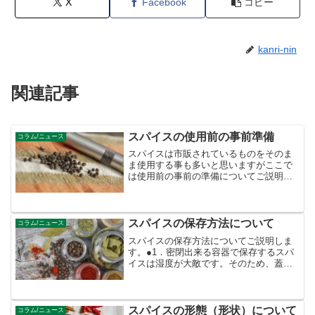
X
Facebook
コピー
kanri-nin
関連記事
スパイスの使用前の事前準備
コラム/ニュース
スパイスは市販されているものをそのま
ま使用する事も多いと思いますがここで
は使用前の事前の準備についてご説明し
ます。●1．スパイスを挽くこれはホール
スパイスなどを細かくして使用する際の
方法になります。ミルで細かく挽き粉末
状にする事で、使用する...
スパイスの保存方法について
コラム/ニュース
スパイスの保存方法についてご説明しま
す。●1．密閉出来る容器で保存するスパ
イスは湿度が大敵です。そのため、蓋な
どがあり密閉出来る容器での保存が重要
です。出来れば変質を避けるために、光
を通さない容器が良いですが、大量に長
期間で無い場合には、よ...
スパイスの形態（形状）について
コラム/ニュース